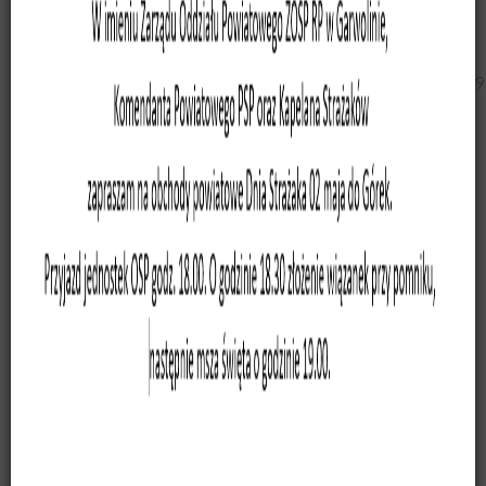
Link do zdjęć z zawodów:
https://drive.google.com/drive/folders/1M8SosOiqkGcy_
usp=sharing
Wyniki zawodów (protokół):