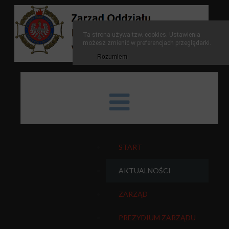
Ta strona używa tzw. cookies. Ustawienia
możesz zmienić w preferencjach przeglądarki.
Rozumiem
START
AKTUALNOŚCI
ZARZĄD
PREZYDIUM ZARZĄDU