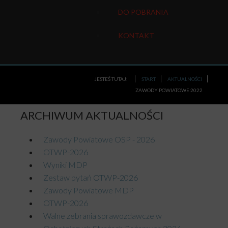
DO POBRANIA
KONTAKT
JESTEŚ TUTAJ:
START
AKTUALNOŚCI
ZAWODY POWIATOWE 2022
ARCHIWUM
AKTUALNOŚCI
Zawody Powiatowe OSP - 2026
OTWP-2026
Wyniki MDP
Zestaw pytań OTWP-2026
Zawody Powiatowe MDP
OTWP-2026
Walne zebrania sprawozdawcze w