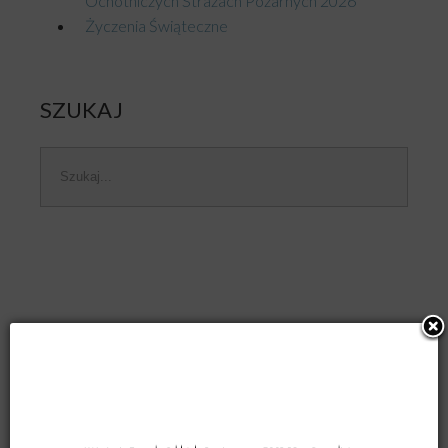
Ochotniczych Strażach Pożarnych 2026
Życzenia Świąteczne
SZUKAJ
Szukaj...
Zawody
Powiatowe
2022
Opublikowano: niedziela, 18 września 2022, 21:09