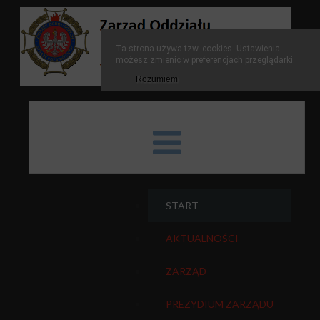
Ta strona używa tzw. cookies. Ustawienia
możesz zmienić w preferencjach przeglądarki.
Rozumiem
START
AKTUALNOŚCI
ZARZĄD
PREZYDIUM ZARZĄDU