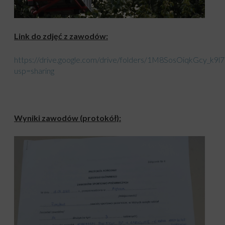
Link do zdjęć z zawodów:
https://drive.google.com/drive/folders/1M8SosOiqkGcy_k9
usp=sharing
Wyniki zawodów (protokół):