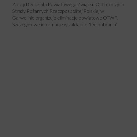
Zarząd Oddziału Powiatowego Związku Ochotniczych
Straży Pożarnych Rzeczpospolitej Polskiej w
Garwolinie organizuje eliminacje powiatowe OTWP.
Szczegółowe informacje w zakładce "Do pobrania".
SOLIDARNI
Z
ŻOŁNIERZAMI
Szczegóły
Opublikowano: wtorek, 11 czerwca 2024, 20:06